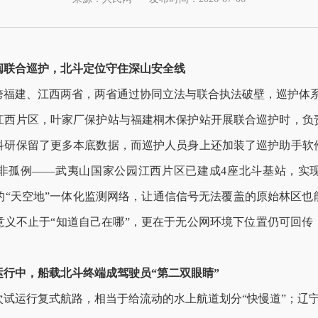
闽联合巡护，北斗定位守住深山安全线
跨福建、江西两省，两省通过协同立法与联合执法破壁，巡护体
江西片区，叶家厂保护站与福建桐木保护站开展联合巡护时，负
科研保留了更多本底数据，而巡护人员身上还加装了巡护助手软
非孤例
——
武夷山国家公园江西片区已建成
4
座北斗基站，实
的
“
天空地
”
一体化监测网络，让通信信号无法覆盖的原始林区也
意义不止于
“
知道自己在哪
”
，更在于无公网环境下位置仍可回传
。
运行中，船载北斗终端成驾驶员
“
第二双眼睛
”
次试运行复式航路，相当于给流动的水上航道划分
“
快慢道
”
；辽