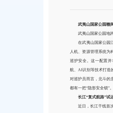
武夷山国家公园赣
武夷山国家公园地
在武夷山国家公园
人机、资源管理系统为
巡护安全。这一配置并
航、
AI
识别等技术打造
对巡护员而言，北斗的
都有一把
“
隐形安全锁
”
长江
“
复式航路
”
试
近日，长江干线首