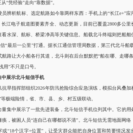
正从
“
凭经验
”
走向
“
靠数据
”
。
驶员辨析航标、选定航路如今靠两样东西：手机上的
“
长江
e+”
应
，长江电子航道图要素齐全、动态更新，目前已覆盖
2800
多公里
查看水深、航标、桥梁净高等关键信息。船载北斗终端则把船舶
通信
“
最后一公里
”
打通。据长江通信管理局数据，第三代北斗船
式航路让大小船各行其道，北斗则在后台默默把
“
船在哪、走哪
浅用
”
不只是口号。
集中展示北斗短信手机
汛抗旱指挥部组织
2026
年防汛抢险综合应急演练，模拟台风叠加
”
等极端险情，省、市、县、乡、村五级联动。
力量集中展示了一批先进装备，北斗短信手机位列其中。它的用
瘫痪，被困人员
“
连自己在哪都说不清
”
。北斗短信无需地面网络
字或
“18
个汉字
+
位置
”
，让受灾群众能把自身位置和简要情况发