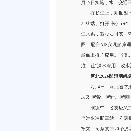
月
15
日实施，水上交通
在长江上，船舶驾
斗终端。打开
“
长江
e+”
江水系，驾驶员可实时
图，配合
AIS
实现船岸
船舶上推广应用。当复
准，让
“
深水深用、浅水
河北
2026
防汛演练
7
月
4
日，河北省防
坡及
“
断路、断电、断网
演练中，各类应急
当洪水冲断基站、公网
报文，每条支持
20
个汉