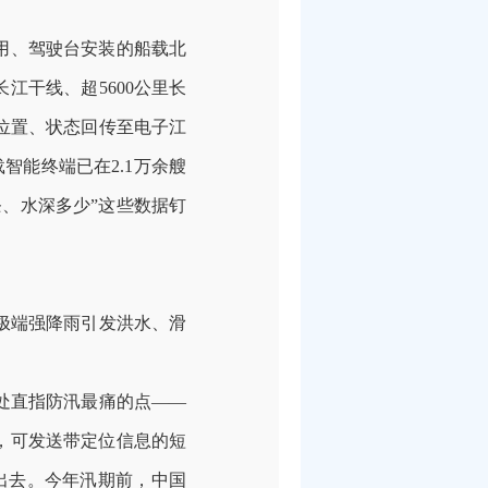
用、驾驶台安装的船载北
长江干线、超
5600
公里长
位置、状态回传至电子江
载智能终端已在
2.1
万余艘
条、水深多少
”
这些数据钉
极端强降雨引发洪水、滑
处直指防汛最痛的点
——
，可发送带定位信息的短
出去。今年汛期前，中国