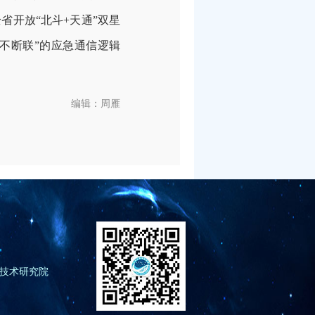
全省开放
“
北斗
+
天通
”
双星
不断联
”
的应急通信逻辑
编辑：周雁
技术研究院