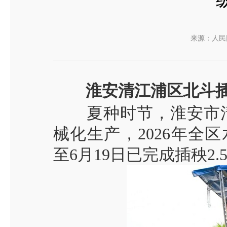
来源：人民
淮安清江浦区北斗
夏种时节，淮安市
械化生产，
2026
年全区
至
6
月
19
日已完成插秧
2.