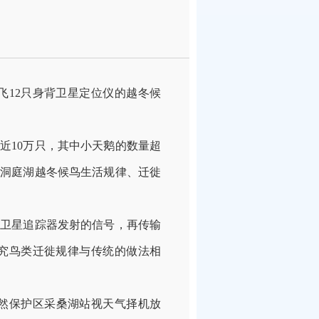
12只身背卫星定位仪的越冬候
10万只，其中小天鹅的数量超
握洞庭湖越冬候鸟生活规律、迁徙
卫星追踪器发射的信号，再传输
究鸟类迁徙规律与传统的做法相
然保护区采桑湖站视天气择机放